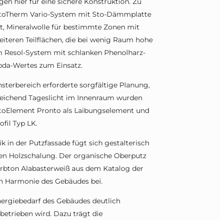
gen hier für eine sichere Konstruktion. Zu
StoTherm Vario-System mit Sto-Dämmplatte
t, Mineralwolle für bestimmte Zonen mit
iteren Teilflächen, die bei wenig Raum hohe
 Resol-System mit schlanken Phenolharz-
da-Wertes zum Einsatz.
erbereich erforderte sorgfältige Planung,
reichend Tageslicht im Innenraum wurden
t StoElement Pronto als Laibungselement und
fil Typ LK.
 in der Putzfassade fügt sich gestalterisch
ten Holzschalung. Der organische Oberputz
Farbton Alabasterweiß aus dem Katalog der
en Harmonie des Gebäudes bei.
nergiebedarf des Gebäudes deutlich
betrieben wird. Dazu trägt die