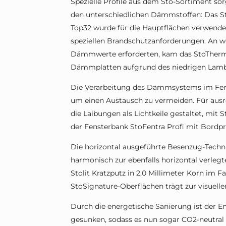
Spezielle Profile aus dem Sto-Sortiment sor
den unterschiedlichen Dämmstoffen: Das 
Top32 wurde für die Hauptflächen verwende
speziellen Brandschutzanforderungen. An we
Dämmwerte erforderten, kam das StoTherm
Dämmplatten aufgrund des niedrigen Lamb
Die Verarbeitung des Dämmsystems im Fenst
um einen Austausch zu vermeiden. Für aus
die Laibungen als Lichtkeile gestaltet, mi
der Fensterbank StoFentra Profi mit Bordpro
Die horizontal ausgeführte Besenzug-Technik
harmonisch zur ebenfalls horizontal verleg
Stolit Kratzputz in 2,0 Millimeter Korn im 
StoSignature-Oberflächen trägt zur visuell
Durch die energetische Sanierung ist der E
gesunken, sodass es nun sogar CO2-neutral 