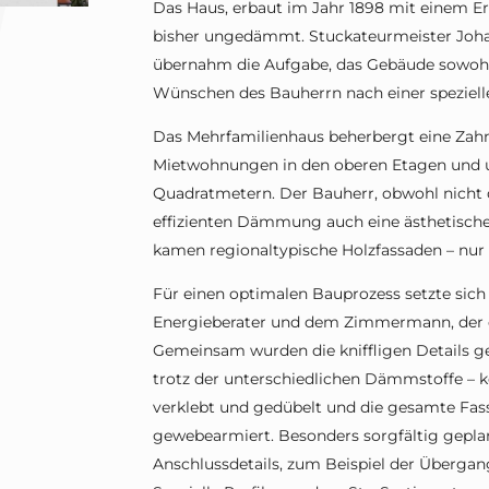
Das Haus, erbaut im Jahr 1898 mit einem E
bisher ungedämmt. Stuckateurmeister Johan
übernahm die Aufgabe, das Gebäude sowohl 
Wünschen des Bauherrn nach einer speziell
Das Mehrfamilienhaus beherbergt eine Zahn
Mietwohnungen in den oberen Etagen und u
Quadratmetern. Der Bauherr, obwohl nicht 
effizienten Dämmung auch eine ästhetische
kamen regionaltypische Holzfassaden – nur 
Für einen optimalen Bauprozess setzte sic
Energieberater und dem Zimmermann, der 
Gemeinsam wurden die kniffligen Details g
trotz der unterschiedlichen Dämmstoffe – 
verklebt und gedübelt und die gesamte Fas
gewebearmiert. Besonders sorgfältig gepla
Anschlussdetails, zum Beispiel der Übergan