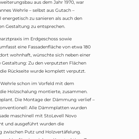
rweiterungsbau aus dem Jahr 1970, war
nes Wehrle – selbst aus Gutach –
energetisch zu sanieren als auch den
en Gestaltung zu entsprechen.
arztpraxis im Erdgeschoss sowie
mfasst eine Fassadenfläche von etwa 180
dort wohnhaft, wünschte sich neben einer
 Gestaltung: Zu den verputzten Flächen
die Rückseite wurde komplett verputzt.
h Wehrle schon im Vorfeld mit dem
die Holzschalung montierte, zusammen.
eplant. Die Montage der Dämmung verlief –
konventionell: Alle Dämmplatten wurden
sade maschinell mit StoLevell Novo
nt und ausgeführt wurden die
g zwischen Putz und Holzvertäfelung.