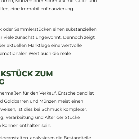
dbarren, Münzen oder Schmuck mit Gold- und
lfen, eine Immobilienfinanzierung
k oder Sammlerstücken einen substanziellen
 für viele zunächst ungewohnt. Dennoch zeigt
der aktuellen Marktlage eine wertvolle
 emotionalen Wert auch die reale
CKSTÜCK ZUM
G
hermaßen für den Verkauf. Entscheidend ist
end Goldbarren und Münzen meist einen
weisen, ist dies bei Schmuck komplexer.
g, Verarbeitung und Alter der Stücke
m können enthalten sein.
deanstalten, analysieren die Bestandteile