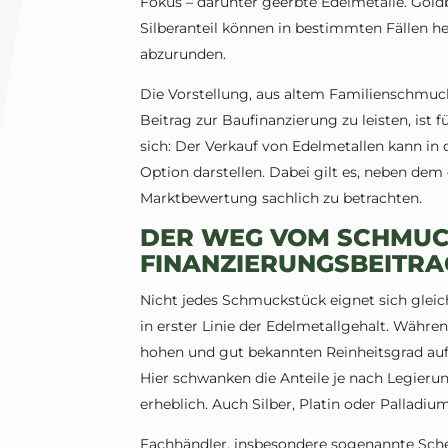
Fokus – darunter geerbte Edelmetalle. Gol
Silberanteil können in bestimmten Fällen he
abzurunden.
Die Vorstellung, aus altem Familienschmuc
Beitrag zur Baufinanzierung zu leisten, ist
sich: Der Verkauf von Edelmetallen kann in 
Option darstellen. Dabei gilt es, neben dem
Marktbewertung sachlich zu betrachten.
DER WEG VOM SCHMU
FINANZIERUNGSBEITRA
Nicht jedes Schmuckstück eignet sich gleic
in erster Linie der Edelmetallgehalt. Währ
hohen und gut bekannten Reinheitsgrad auf
Hier schwanken die Anteile je nach Legierun
erheblich. Auch Silber, Platin oder Palladiu
Fachhändler, insbesondere sogenannte Schei