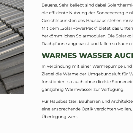
Bauens. Sehr beliebt sind dabei Solarthe
die effiziente Nutzung der Sonnenenergie n
Gesichtspunkten des Hausbaus stehen muss
Mit dem „SolarPowerPack“ bietet das Untern
herkömmlichen Solarmodulen. Die Solarkoll
Dachpfanne angepasst und fallen so kaum n
WARMES WASSER AUCH
In Verbindung mit einer Wärmepumpe und 
Ziegel die Wärme der Umgebungsluft für 
funktioniert so auch ohne direkte Sonneneins
ganzjährig Warmwasser zur Verfügung.
Für Hausbesitzer, Bauherren und Architekten
eine ansprechende Optik verzichten wollen, 
Überlegung wert.