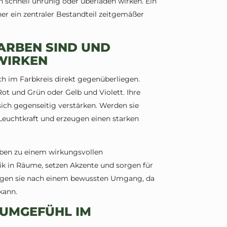
schnell unruhig oder überladen wirken. Ein
her ein zentraler Bestandteil zeitgemäßer
RBEN SIND UND
WIRKEN
h im Farbkreis direkt gegenüberliegen.
Rot und Grün oder Gelb und Violett. Ihre
sich gegenseitig verstärken. Werden sie
 Leuchtkraft und erzeugen einen starken
ben zu einem wirkungsvollen
k in Räume, setzen Akzente und sorgen für
rlangen sie nach einem bewussten Umgang, da
kann.
UMGEFÜHL IM