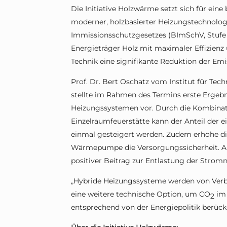
Die Initiative Holzwärme setzt sich für ei
moderner, holzbasierter Heizungstechnolo
Immissionsschutzgesetzes (BImSchV, Stufe 
Energieträger Holz mit maximaler Effizienz
Technik eine signifikante Reduktion der Emi
Prof. Dr. Bert Oschatz vom Institut für Te
stellte im Rahmen des Termins erste Ergebn
Heizungssystemen vor. Durch die Kombina
Einzelraumfeuerstätte kann der Anteil der 
einmal gesteigert werden. Zudem erhöhe die
Wärmepumpe die Versorgungssicherheit. A
positiver Beitrag zur Entlastung der Stromn
„Hybride Heizungssysteme werden von Verb
eine weitere technische Option, um CO
im 
2
entsprechend von der Energiepolitik berück