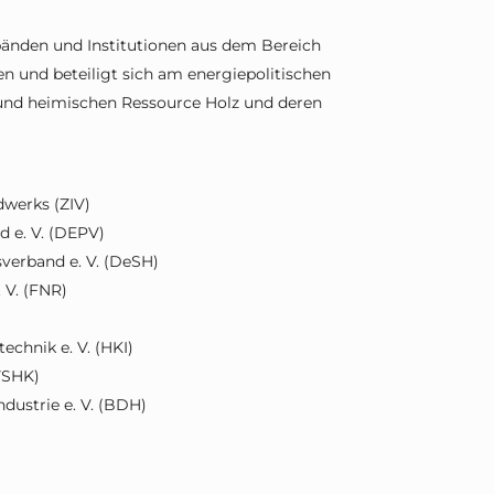
bänden und Institutionen aus dem Bereich
 und beteiligt sich am energiepolitischen
 und heimischen Ressource Holz und deren
werks (ZIV)
d e. V. (DEPV)
verband e. V. (DeSH)
 V. (FNR)
echnik e. V. (HKI)
VSHK)
ustrie e. V. (BDH)