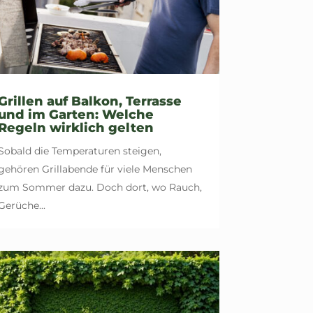
Grillen auf Balkon, Terrasse
und im Garten: Welche
Regeln wirklich gelten
Sobald die Temperaturen steigen,
gehören Grillabende für viele Menschen
zum Sommer dazu. Doch dort, wo Rauch,
Gerüche...