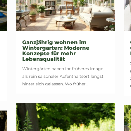
Ganzjährig wohnen im
Wintergarten: Moderne
Konzepte für mehr
Lebensqualität
Wintergärten haben ihr früheres Image
als rein saisonaler Aufenthaltsort längst
hinter sich gelassen. Wo früher...