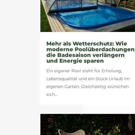
Mehr als Wetterschutz: Wie
moderne Poolüberdachungen
die Badesaison verlängern
und Energie sparen
Ein eigener Pool steht für Erholung,
Lebensqualität und ein Stück Urlaub im
eigenen Garten. Gleichzeitig wünschen
sich...