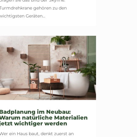
Turmdrehkrane gehören zu den
wichtigsten Geräten...
Badplanung im Neubau:
Warum natürliche Materialien
jetzt wichtiger werden
Wer ein Haus baut, denkt zuerst an