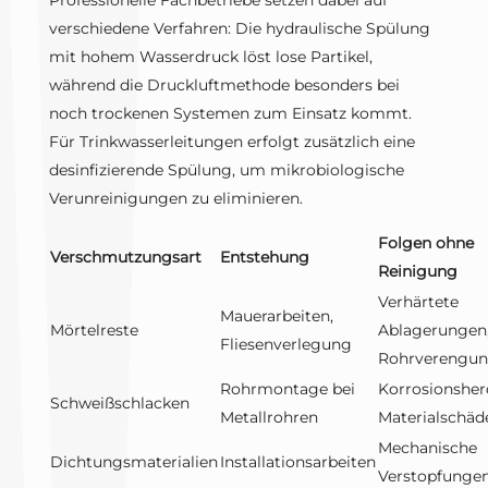
Professionelle Fachbetriebe setzen dabei auf
verschiedene Verfahren: Die hydraulische Spülung
mit hohem Wasserdruck löst lose Partikel,
während die Druckluftmethode besonders bei
noch trockenen Systemen zum Einsatz kommt.
Für Trinkwasserleitungen erfolgt zusätzlich eine
desinfizierende Spülung, um mikrobiologische
Verunreinigungen zu eliminieren.
Folgen ohne
Verschmutzungsart
Entstehung
Reinigung
Verhärtete
Mauerarbeiten,
Mörtelreste
Ablagerungen
Fliesenverlegung
Rohrverengu
Rohrmontage bei
Korrosionsher
Schweißschlacken
Metallrohren
Materialschäd
Mechanische
Dichtungsmaterialien
Installationsarbeiten
Verstopfunge