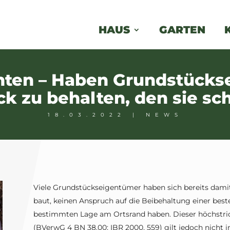
HAUS
GARTEN
hten – Haben Grundstücks
ck zu behalten, den sie s
18.03.2022
|
NEWS
Viele Grundstückseigentümer haben sich bereits damit
baut, keinen Anspruch auf die Beibehaltung einer bes
bestimmten Lage am Ortsrand haben. Dieser höchstri
(BVerwG 4 BN 38.00; IBR 2000, 559) gilt jedoch nicht in