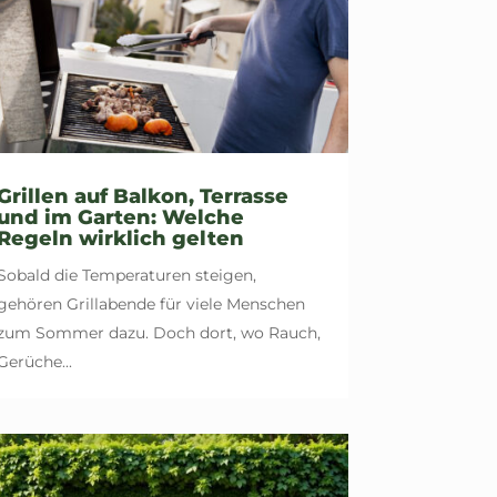
Grillen auf Balkon, Terrasse
und im Garten: Welche
Regeln wirklich gelten
Sobald die Temperaturen steigen,
gehören Grillabende für viele Menschen
zum Sommer dazu. Doch dort, wo Rauch,
Gerüche...