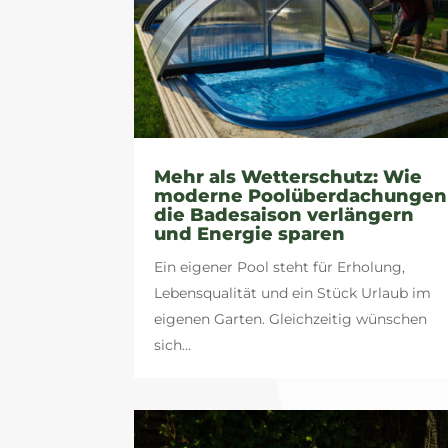
Mehr als Wetterschutz: Wie
moderne Poolüberdachungen
die Badesaison verlängern
und Energie sparen
Ein eigener Pool steht für Erholung,
Lebensqualität und ein Stück Urlaub im
eigenen Garten. Gleichzeitig wünschen
sich...