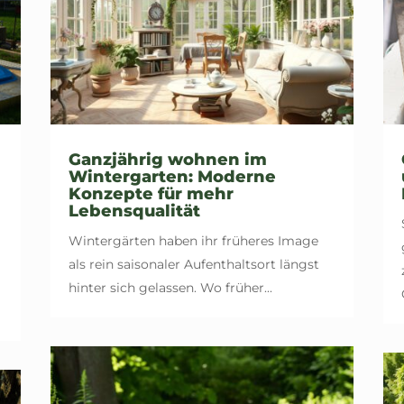
Ganzjährig wohnen im
Wintergarten: Moderne
Konzepte für mehr
Lebensqualität
Wintergärten haben ihr früheres Image
als rein saisonaler Aufenthaltsort längst
hinter sich gelassen. Wo früher...