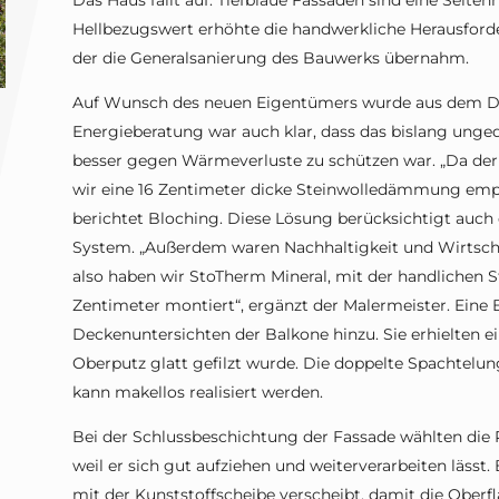
Das Haus fällt auf: Tiefblaue Fassaden sind eine Selte
Hellbezugswert erhöhte die handwerkliche Herausforde
der die Generalsanierung des Bauwerks übernahm.
Auf Wunsch des neuen Eigentümers wurde aus dem Drei
Energieberatung war auch klar, dass das bislang ung
besser gegen Wärmeverluste zu schützen war. „Da de
wir eine 16 Zentimeter dicke Steinwolledämmung empf
berichtet Bloching. Diese Lösung berücksichtigt au
System. „Außerdem waren Nachhaltigkeit und Wirtscha
also haben wir StoTherm Mineral, mit der handlichen 
Zentimeter montiert“, ergänzt der Malermeister. Eine
Deckenuntersichten der Balkone hinzu. Sie erhielten 
Oberputz glatt gefilzt wurde. Die doppelte Spachtelung
kann makellos realisiert werden.
Bei der Schlussbeschichtung der Fassade wählten die Pr
weil er sich gut aufziehen und weiterverarbeiten lässt.
mit der Kunststoffscheibe verscheibt, damit die Oberfl