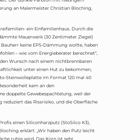
nheit. Der dunkle Farbton mit niedrigem
rung an Malermeister Christian Bloching,
familien- ein Einfamilienhaus. Durch die
edämmte Mauerwerk (30 Zentimeter Ziegel)
r Bauherr keine EPS-Dämmung wollte, haben
ohlen – wie vom Energieberater berechnet“,
ch den Wunsch nach einem nichtbrennbaren
ftlichkeit unter einen Hut zu bekommen,
Sto-Steinwolleplatte im Format 120 mal 40
 Besonderheit kam an den
eine doppelte Gewebespachtelung, weil der
 reduziert das Rissrisiko, und die Oberfläche
ofis einen Siliconharzputz (StoSilco K3),
 Bloching erklärt: „Wir haben den Putz leicht
äche ruhig wird. Das Korn ist sehr