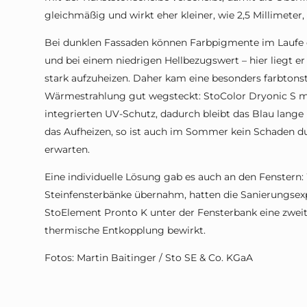
gleichmäßig und wirkt eher kleiner, wie 2,5 Millimeter, 
Bei dunklen Fassaden können Farbpigmente im Laufe d
und bei einem niedrigen Hellbezugswert – hier liegt e
stark aufzuheizen. Daher kam eine besonders farbtonst
Wärmestrahlung gut wegsteckt: StoColor Dryonic S mit
integrierten UV-Schutz, dadurch bleibt das Blau lange b
das Aufheizen, so ist auch im Sommer kein Schaden d
erwarten.
Eine individuelle Lösung gab es auch an den Fenstern:
Steinfensterbänke übernahm, hatten die Sanierungse
StoElement Pronto K unter der Fensterbank eine zwei
thermische Entkopplung bewirkt.
Fotos: Martin Baitinger / Sto SE & Co. KGaA