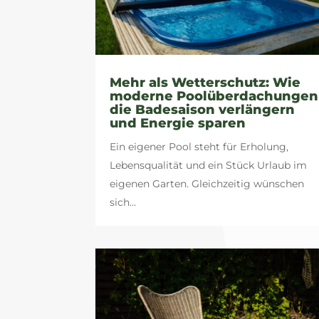
Mehr als Wetterschutz: Wie
moderne Poolüberdachungen
die Badesaison verlängern
und Energie sparen
Ein eigener Pool steht für Erholung,
Lebensqualität und ein Stück Urlaub im
eigenen Garten. Gleichzeitig wünschen
sich...