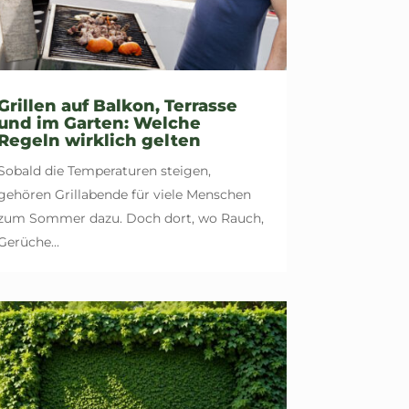
Grillen auf Balkon, Terrasse
und im Garten: Welche
Regeln wirklich gelten
Sobald die Temperaturen steigen,
gehören Grillabende für viele Menschen
zum Sommer dazu. Doch dort, wo Rauch,
Gerüche...