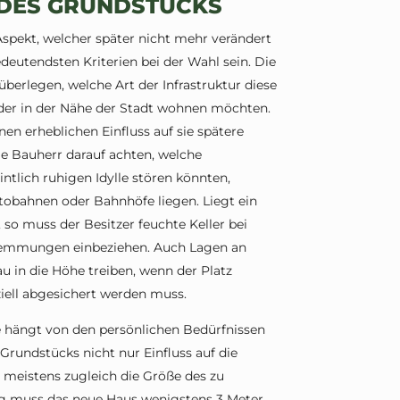
 DES GRUNDSTÜCKS
Aspekt, welcher später nicht mehr verändert
eutendsten Kriterien bei der Wahl sein. Die
überlegen, welche Art der Infrastruktur diese
oder in der Nähe der Stadt wohnen möchten.
en erheblichen Einfluss auf sie spätere
e Bauherr darauf achten, welche
tlich ruhigen Idylle stören könnten,
utobahnen oder Bahnhöfe liegen. Liegt ein
 so muss der Besitzer feuchte Keller bei
emmungen einbeziehen. Auch Lagen an
 in die Höhe treiben, wenn der Platz
iell abgesichert werden muss.
 hängt von den persönlichen Bedürfnissen
Grundstücks nicht nur Einfluss auf die
 meistens zugleich die Größe des zu
g muss das neue Haus wenigstens 3 Meter