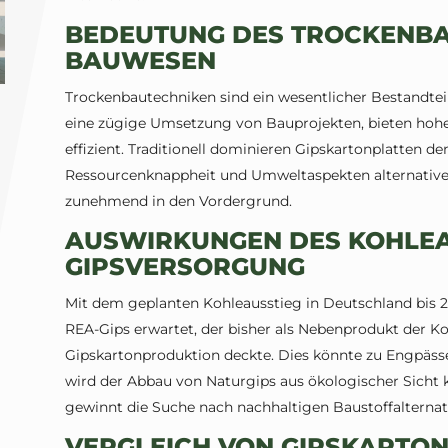
BEDEUTUNG DES TROCKENB
BAUWESEN
Trockenbautechniken sind ein wesentlicher Bestandte
eine zügige Umsetzung von Bauprojekten, bieten hohe Fl
effizient. Traditionell dominieren Gipskartonplatten d
Ressourcenknappheit und Umweltaspekten alternative
zunehmend in den Vordergrund.
AUSWIRKUNGEN DES KOHLEA
GIPSVERSORGUNG
Mit dem geplanten Kohleausstieg in Deutschland bis 
REA-Gips erwartet, der bisher als Nebenprodukt der K
Gipskartonproduktion deckte. Dies könnte zu Engpäss
wird der Abbau von Naturgips aus ökologischer Sicht k
gewinnt die Suche nach nachhaltigen Baustoffalterna
VERGLEICH VON GIPSKARTON