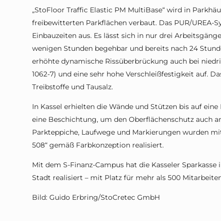
„StoFloor Traffic Elastic PM MultiBase“ wird in Parkhä
freibewitterten Parkflächen verbaut. Das PUR/UREA-S
Einbauzeiten aus. Es lässt sich in nur drei Arbeitsgängen
wenigen Stunden begehbar und bereits nach 24 Stunde
erhöhte dynamische Rissüberbrückung auch bei niedr
1062-7) und eine sehr hohe Verschleißfestigkeit auf. 
Treibstoffe und Tausalz.
In Kassel erhielten die Wände und Stützen bis auf ein
eine Beschichtung, um den Oberflächenschutz auch an 
Parkteppiche, Laufwege und Markierungen wurden mit
508“ gemäß Farbkonzeption realisiert.
Mit dem S-Finanz-Campus hat die Kasseler Sparkasse i
Stadt realisiert – mit Platz für mehr als 500 Mitarbeite
Bild: Guido Erbring/StoCretec GmbH