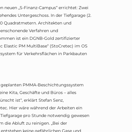
ren neuen „S-Finanz-Campus“ errichtet: Zwei
hendes Untergeschoss. In der Tiefgarage (2.
00 Quadratmetern. Architekten und
censchonende Verfahren und
men ist ein DGNB-Gold zertifizierter
c Elastic PM MultiBase“ (StoCretec) im OS
system für Verkehrsflächen in Parkbauten
ich geplanten PMMA-Beschichtungssystem
ine Kita, Geschäfte und Büros – alles
scht ist“, erklärt Stefan Senz,
ec. Hier wäre während der Arbeiten ein
 Tiefgarage pro Stunde notwendig gewesen
 die Abluft zu reinigen. „Bei der
e entstehen keine gefährlichen Gase und