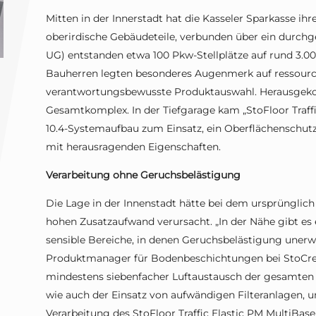
Mitten in der Innerstadt hat die Kasseler Sparkasse ih
oberirdische Gebäudeteile, verbunden über ein durchge
UG) entstanden etwa 100 Pkw-Stellplätze auf rund 3.0
Bauherren legten besonderes Augenmerk auf ressour
verantwortungsbewusste Produktauswahl. Herausgekom
Gesamtkomplex. In der Tiefgarage kam „StoFloor Traffi
10.4-Systemaufbau zum Einsatz, ein Oberflächenschutz
mit herausragenden Eigenschaften.
Verarbeitung ohne Geruchsbelästigung
Die Lage in der Innenstadt hätte bei dem ursprüngl
hohen Zusatzaufwand verursacht. „In der Nähe gibt es e
sensible Bereiche, in denen Geruchsbelästigung unerwün
Produktmanager für Bodenbeschichtungen bei StoCret
mindestens siebenfacher Luftaustausch der gesamten
wie auch der Einsatz von aufwändigen Filteranlagen, um
Verarbeitung des StoFloor Traffic Elastic PM MultiBas