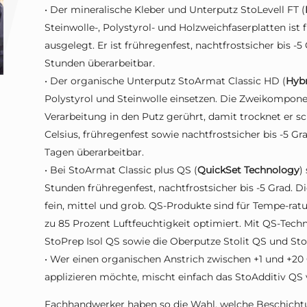
• Der mineralische Kleber und Unterputz StoLevell FT (
Steinwolle-, Polystyrol- und Holzweichfaserplatten ist 
ausgelegt. Er ist frühregenfest, nachtfrostsicher bis -5
Stunden überarbeitbar.
• Der organische Unterputz StoArmat Classic HD (
Hybr
Polystyrol und Steinwolle einsetzen. Die Zweikompone
Verarbeitung in den Putz gerührt, damit trocknet er schn
Celsius, frühregenfest sowie nachtfrostsicher bis -5 Gr
Tagen überarbeitbar.
• Bei StoArmat Classic plus QS (
QuickSet Technology
)
Stunden frühregenfest, nachtfrostsicher bis -5 Grad. 
fein, mittel und grob. QS-Produkte sind für Tempe-ratu
zu 85 Prozent Luftfeuchtigkeit optimiert. Mit QS-Tech
StoPrep Isol QS sowie die Oberputze Stolit QS und Sto
• Wer einen organischen Anstrich zwischen +1 und +20 
applizieren möchte, mischt einfach das StoAdditiv QS 
Fachhandwerker haben so die Wahl, welche Beschichtu