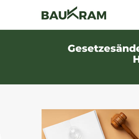
Gesetzesände
H