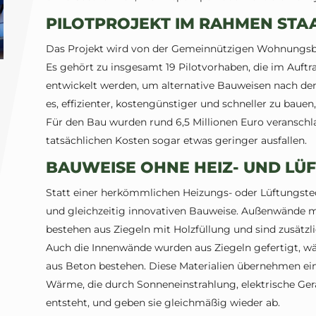
PILOTPROJEKT IM RAHMEN STA
Das Projekt wird von der Gemeinnützigen Wohnungsba
Es gehört zu insgesamt 19 Pilotvorhaben, die im Auft
entwickelt werden, um alternative Bauweisen nach de
es, effizienter, kostengünstiger und schneller zu baue
Für den Bau wurden rund 6,5 Millionen Euro veranschl
tatsächlichen Kosten sogar etwas geringer ausfallen.
BAUWEISE OHNE HEIZ- UND LÜ
Statt einer herkömmlichen Heizungs- oder Lüftungstec
und gleichzeitig innovativen Bauweise. Außenwände m
bestehen aus Ziegeln mit Holzfüllung und sind zusätzl
Auch die Innenwände wurden aus Ziegeln gefertigt,
aus Beton bestehen. Diese Materialien übernehmen eine
Wärme, die durch Sonneneinstrahlung, elektrische Ge
entsteht, und geben sie gleichmäßig wieder ab.