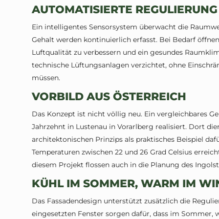
AUTOMATISIERTE REGULIERUN
Ein intelligentes Sensorsystem überwacht die Raumwer
Gehalt werden kontinuierlich erfasst. Bei Bedarf öffn
Luftqualität zu verbessern und ein gesundes Raumklim
technische Lüftungsanlagen verzichtet, ohne Einsc
müssen.
VORBILD AUS ÖSTERREICH
Das Konzept ist nicht völlig neu. Ein vergleichbares 
Jahrzehnt in Lustenau in Vorarlberg realisiert. Dort d
architektonischen Prinzips als praktisches Beispiel da
Temperaturen zwischen 22 und 26 Grad Celsius erreic
diesem Projekt flossen auch in die Planung des Ingols
KÜHL IM SOMMER, WARM IM WI
Das Fassadendesign unterstützt zusätzlich die Regulie
eingesetzten Fenster sorgen dafür, dass im Sommer,