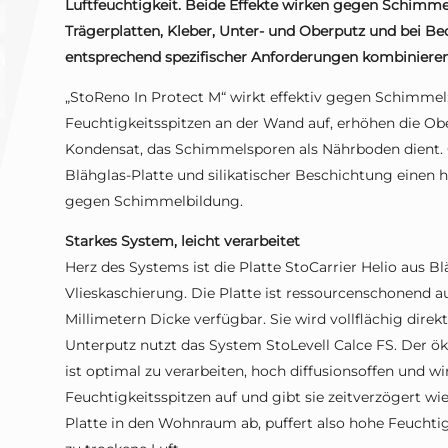
Luftfeuchtigkeit. Beide Effekte wirken gegen Schimm
Trägerplatten, Kleber, Unter- und Oberputz und bei Beda
entsprechend spezifischer Anforderungen kombinieren, 
„StoReno In Protect M“ wirkt effektiv gegen Schimm
Feuchtigkeitsspitzen an der Wand auf, erhöhen die O
Kondensat, das Schimmelsporen als Nährboden dient. G
Blähglas-Platte und silikatischer Beschichtung einen 
gegen Schimmelbildung.
Starkes System, leicht verarbeitet
Herz des Systems ist die Platte StoCarrier Helio aus Bl
Vlieskaschierung. Die Platte ist ressourcenschonend au
Millimetern Dicke verfügbar. Sie wird vollflächig direk
Unterputz nutzt das System StoLevell Calce FS. Der ök
ist optimal zu verarbeiten, hoch diffusionsoffen und 
Feuchtigkeitsspitzen auf und gibt sie zeitverzögert wie
Platte in den Wohnraum ab, puffert also hohe Feuchtig