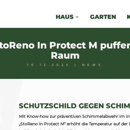
HAUS
GARTEN
oReno In Protect M puffer
Raum
10.12.2025
|
NEWS
SCHUTZSCHILD GEGEN SCHI
Mit Know-how zur präventiven Schimmelabwehr im I
„StoReno In Protect M“ erhöht die Temperatur auf der 