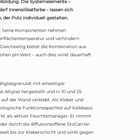
elbildung. Die Systemelemente –
rf Innensilikatfarbe – lassen sich
der Putz individuell gestalten.
el: Seine Komponenten nehmen
berflächentemperatur und verhindern
leichzeitig bietet die Kombination aus
hohen pH-Wert – auch dies wirkt dauerhaft
ähglasgranulat mit einseitiger
s Altglas hergestellt und in 10 und 25
t auf der Wand verklebt. Als Kleber und
ologische Funktionsspachtel auf Kalkbasis
wirkt als aktiver Feuchtemanager. Er nimmt
der durch die diffusionsoffene StoCarrier-
keit bis zur Kleberschicht und wirkt gegen