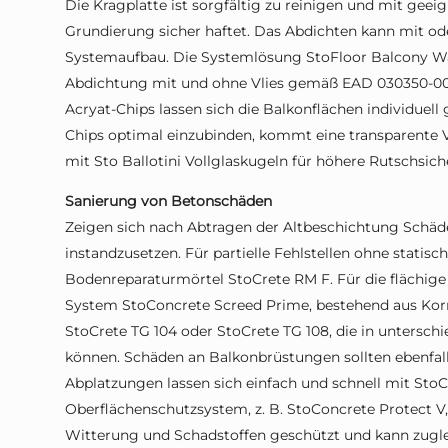
Die Kragplatte ist sorgfältig zu reinigen und mit geei
Grundierung sicher haftet. Das Abdichten kann mit ode
Systemaufbau. Die Systemlösung StoFloor Balcony Wat
Abdichtung mit und ohne Vlies gemäß EAD 030350-00-
Acryat-Chips lassen sich die Balkonflächen individuell 
Chips optimal einzubinden, kommt eine transparente V
mit Sto Ballotini Vollglaskugeln für höhere Rutschsiche
Sanierung von Betonschäden
Zeigen sich nach Abtragen der Altbeschichtung Schäde
instandzusetzen. Für partielle Fehlstellen ohne statisch
Bodenreparaturmörtel StoCrete RM F. Für die flächige
System StoConcrete Screed Prime, bestehend aus Korr
StoCrete TG 104 oder StoCrete TG 108, die in untersch
können. Schäden an Balkonbrüstungen sollten ebenfal
Abplatzungen lassen sich einfach und schnell mit Sto
Oberflächenschutzsystem, z. B. StoConcrete Protect V,
Witterung und Schadstoffen geschützt und kann zuglei