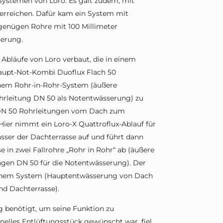
t Systemen von Loro. Es galt zudem, mit
 erreichen. Dafür kam ein System mit
genügen Rohre mit 100 Millimeter
serung.
Abläufe von Loro verbaut, die in einem
aupt-Not-Kombi Duoflux Flach 50
einem Rohr-in-Rohr-System (äußere
hrleitung DN 50 als Notentwässerung) zu
i DN 50 Rohrleitungen vom Dach zum
 Hier nimmt ein Loro-X Quattroflux-Ablauf für
ser der Dachterrasse auf und führt dann
in zwei Fallrohre „Rohr in Rohr“ ab (äußere
ungen DN 50 für die Notentwässerung). Der
n einem System (Hauptentwässerung von Dach
d Dachterrasse).
g benötigt, um seine Funktion zu
nelles Entlüftungsstück gewünscht war, fiel