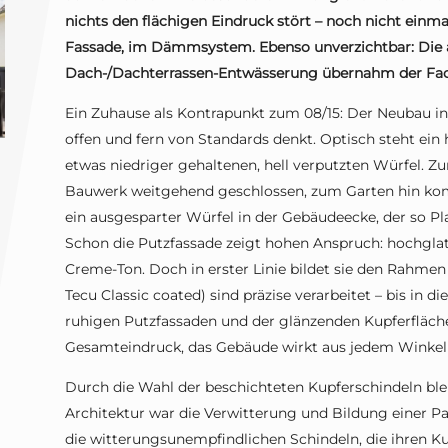
nichts den flächigen Eindruck stört – noch nicht einmal
Fassade, im Dämmsystem. Ebenso unverzichtbar: Die a
Dach-/Dachterrassen-Entwässerung übernahm der Fach
Ein Zuhause als Kontrapunkt zum 08/15: Der Neubau in
offen und fern von Standards denkt. Optisch steht ein
etwas niedriger gehaltenen, hell verputzten Würfel. Zu
Bauwerk weitgehend geschlossen, zum Garten hin kom
ein ausgesparter Würfel in der Gebäudeecke, der so Plat
Schon die Putzfassade zeigt hohen Anspruch: hochglatt
Creme-Ton. Doch in erster Linie bildet sie den Rahmen
Tecu Classic coated) sind präzise verarbeitet – bis in 
ruhigen Putzfassaden und der glänzenden Kupferfläch
Gesamteindruck, das Gebäude wirkt aus jedem Winkel 
Durch die Wahl der beschichteten Kupferschindeln bleib
Architektur war die Verwitterung und Bildung einer Pa
die witterungsunempfindlichen Schindeln, die ihren Ku