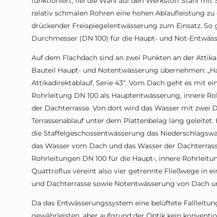
funktioniert, fiel die Wahl auf den Werkstoff Stahl mi
relativ schmalen Rohren eine hohen Ablaufleistung zu
drückender Freispiegelentwässerung zum Einsatz. So 
Durchmesser (DN 100) für die Haupt- und Not-Entwäs
Auf dem Flachdach sind an zwei Punkten an der Attika 
Bauteil Haupt- und Notentwässerung übernehmen: „H
Attikadirektablauf, Serie 43“. Vom Dach geht es mit 
Rohrleitung DN 100 als Hauptentwässerung, innere Ro
der Dachterrasse. Von dort wird das Wasser mit zwe
Terrassenablauf unter dem Plattenbelag lang geleitet.
die Staffelgeschossentwässerung das Niederschlagswas
das Wasser vom Dach und das Wasser der Dachterrasse 
Rohrleitungen DN 100 für die Haupt-, innere Rohrleit
Quattroflux vereint also vier getrennte Fließwege i
und Dachterrasse sowie Notentwässerung von Dach un
Da das Entwässerungssystem eine belüftete Fallleitun
gewährleisten, aber aufgrund der Optik kein konventio