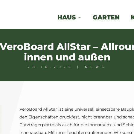
HAUS
GARTEN
 VeroBoard AllStar – Allrou
innen und außen
28.10.2025
|
NEWS
VeroBoard AllStar ist eine universell einsetzbare Baupl
den Eigenschaften druckfest, nicht brennbar und schads
Putzträgerplatte als auch für die Innenraum- und Sch
Innenausbau. Mit ihrer feuchteregulierenden Wirkung i